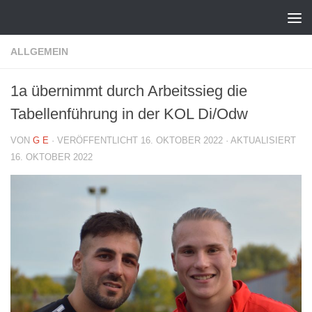
Zum Inhalt springen
ALLGEMEIN
1a übernimmt durch Arbeitssieg die
Tabellenführung in der KOL Di/Odw
VON
G E
· VERÖFFENTLICHT
16. OKTOBER 2022
· AKTUALISIERT
16. OKTOBER 2022