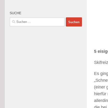
SUCHE
Suchen
nach:
5 eisi
Skifrei
Es ging
„Schnei
(einer 
hierfü
allerd
die be