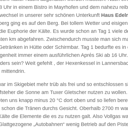
8 Uhr in einem Bistro in Mayrhofen und dem nahezu rei
rwechsel in unserer sehr schönen Unterkunft
Haus Edelr
erg ging es auf den Berg. Bei tollem Wetter und eisige
 die Euphorie der Kälte. Es wurde schon an Tag 1 viele d
sten km abgefahren. Zwischendurch musste man sich m
Getränken in Hütte oder Schirmbar. Tag 1 bedurfte es in 
genheit immer einem ausführlichen Aprés Ski ab 16 Uhr.
nders sein? Weit gefehlt , der Hexenkessel in Lannersbac
 mittendrin.
ar im Skigebiet mehr trüb als frei und so entschlossen s
steher die Sonne am Tuxer Gletscher nutzen zu wollen. 
ten uns knapp minus 20 °C dort oben und so liefen berei
t schon die Tränen durchs Gesicht. Oberhalb 2700 m w
Kälte die Elemente die es zu nutzen galt. Also Vollgas wa
 Glattgezogene „Autobahnen“ wenig Betrieb auf den Piste