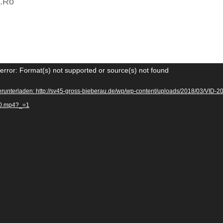
.Rö
error: Format(s) not supported or source(s) not found
erunterladen: http://sv45-gross-bieberau.de/wp/wp-content/uploads/2018/03/VID-
0.mp4?_=1