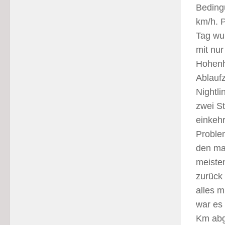
Beding
km/h. P
Tag wu
mit nu
Hohenh
Ablauf
Nightli
zwei S
einkehr
Proble
den ma
meiste
zurück
alles m
war es
Km abg