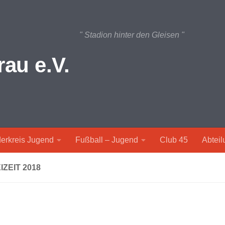
" Stadion hinter den Gleisen "
au e.V.
erkreis Jugend
Fußball – Jugend
Club 45
Abtei
IZEIT 2018