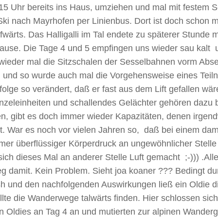
15 Uhr bereits ins Haus, umziehen und mal mit festem
ki nach Mayrhofen per Linienbus. Dort ist doch schon m
wärts. Das Halligalli im Tal endete zu späterer Stunde mi
ause. Die Tage 4 und 5 empfingen uns wieder sau kalt
wieder mal die Sitzschalen der Sesselbahnen vorm Abset
 und so wurde auch mal die Vorgehensweise eines Teiln
olge so verändert, daß er fast aus dem Lift gefallen wär
zeleinheiten und schallendes Gelächter gehören dazu b
n, gibt es doch immer wieder Kapazitäten, denen irgen
rt. War es noch vor vielen Jahren so, daß bei einem da
er überflüssiger Körperdruck an ungewöhnlicher Stelle 
ich dieses Mal an anderer Stelle Luft gemacht ;-))) .All
g damit. Kein Problem. Sieht joa koaner ??? Bedingt du
h und den nachfolgenden Auswirkungen ließ ein Oldie di
lte die Wanderwege talwärts finden. Hier schlossen sich
n Oldies an Tag 4 an und mutierten zur alpinen Wanderg