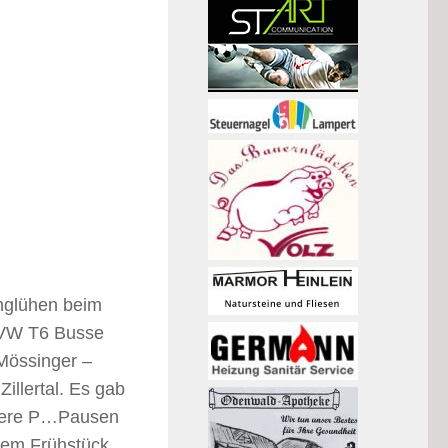
Anglühen beim
i VW T6 Busse
 Mössinger –
illertal. Es gab
hrere P…Pausen
nem Frühstück