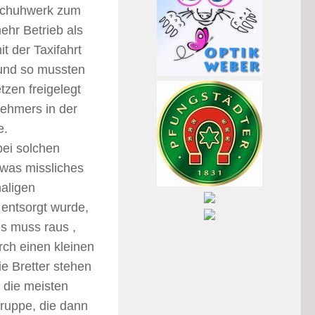
 Schuhwerk zum
ehr Betrieb als
t der Taxifahrt
 und so mussten
zen freigelegt
ehmers in der
e.
ei solchen
dwas missliches
maligen
entsorgt wurde,
es muss raus ,
rch einen kleinen
e Bretter stehen
 die meisten
ruppe, die dann