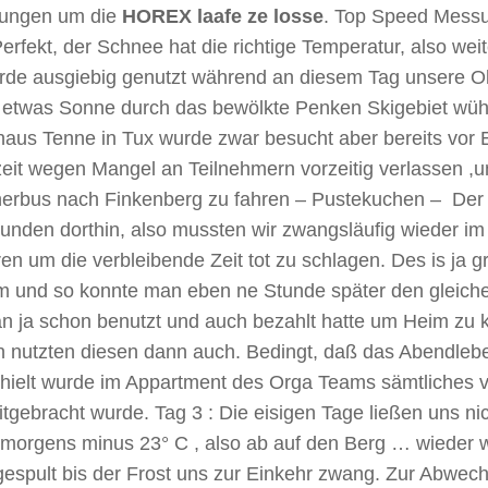
ungen um die
HOREX laafe ze losse
. Top Speed Mess
erfekt, der Schnee hat die richtige Temperatur, also weit
rde ausgiebig genutzt während an diesem Tag unsere Old
r etwas Sonne durch das bewölkte Penken Skigebiet wühl
aus Tenne in Tux wurde zwar besucht aber bereits vor 
zeit wegen Mangel an Teilnehmern vorzeitig verlassen ,
nerbus nach Finkenberg zu fahren – Pustekuchen – Der B
tunden dorthin, also mussten wir zwangsläufig wieder i
en um die verbleibende Zeit tot zu schlagen. Des is ja g
m und so konnte man eben ne Stunde später den gleich
n ja schon benutzt und auch bezahlt hatte um Heim zu
n nutzten diesen dann auch. Bedingt, daß das Abendlebe
 hielt wurde im Appartment des Orga Teams sämtliches v
itgebracht wurde. Tag 3 : Die eisigen Tage ließen uns nich
 morgens minus 23° C , also ab auf den Berg … wieder
espult bis der Frost uns zur Einkehr zwang. Zur Abwech