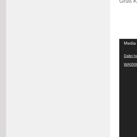
Gruß K
Video-
Media 
Player
Datei h
WA000