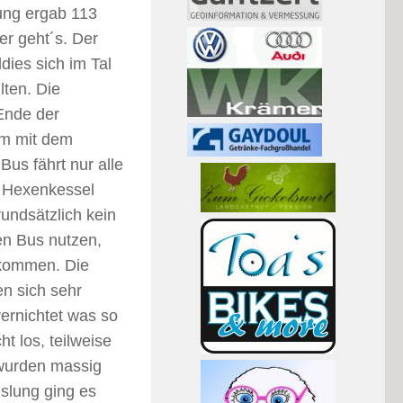
ung ergab 113
er geht´s. Der
ies sich im Tal
ten. Die
Ende der
um mit dem
us fährt nur alle
m Hexenkessel
rundsätzlich kein
en Bus nutzen,
 kommen. Die
n sich sehr
ernichtet was so
t los, teilweise
 wurden massig
slung ging es