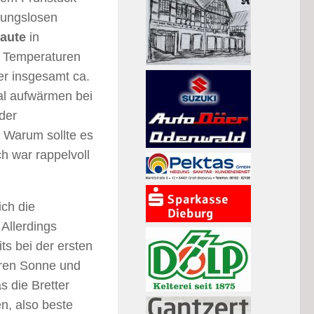
bungslosen
aute
in
n Temperaturen
er insgesamt ca.
al aufwärmen bei
der
 Warum sollte es
h war rappelvoll
ich die
Allerdings
ts bei der ersten
aren Sonne und
s die Bretter
n, also beste