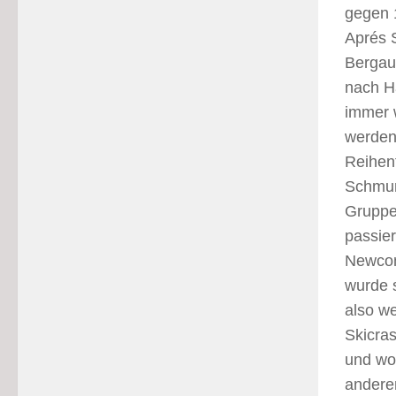
gegen 
Aprés S
Bergauf
nach H
immer 
werden
Reihenf
Schmun
Gruppe
passie
Newcom
wurde s
also we
Skicras
und wol
andere