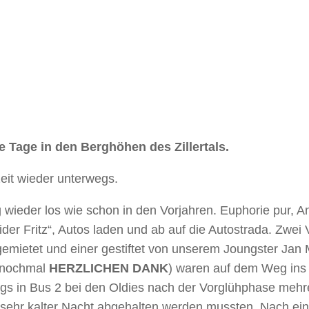
ge Tage in den Berghöhen des Zillertals.
zeit wieder unterwegs.
 wieder los wie schon in den Vorjahren. Euphorie pur, 
der Fritz“, Autos laden und ab auf die Autostrada. Zwe
gemietet und einer gestiftet von unserem Joungster Jan
r nochmal
HERZLICHEN DANK
) waren auf dem Weg ins Z
ings in Bus 2 bei den Oldies nach der Vorglühphase me
i sehr kalter Nacht abgehalten werden mussten. Nach ei