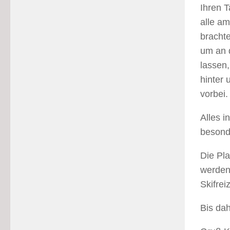
Ihren 
alle am
bracht
um an 
lassen
hinter 
vorbei.
Alles i
besond
Die Pl
werden,
Skifrei
Bis da