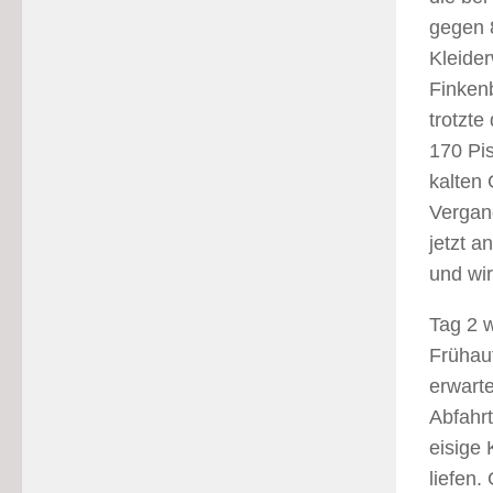
gegen 
Kleide
Finkenb
trotzte
170 Pi
kalten 
Vergan
jetzt a
und wir
Tag 2 w
Frühauf
erwarte
Abfahr
eisige 
liefen.