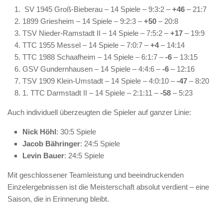
SV 1945 Groß-Bieberau – 14 Spiele – 9:3:2 –
+46
– 21:7
1899 Griesheim – 14 Spiele – 9:2:3 –
+50
– 20:8
TSV Nieder-Ramstadt II – 14 Spiele – 7:5:2 –
+17
– 19:9
TTC 1955 Messel – 14 Spiele – 7:0:7 –
+4
– 14:14
TTC 1988 Schaafheim – 14 Spiele – 6:1:7 –
-6
– 13:15
GSV Gundernhausen – 14 Spiele – 4:4:6 –
-6
– 12:16
TSV 1909 Klein-Umstadt – 14 Spiele – 4:0:10 –
-47
– 8:20
1. TTC Darmstadt II – 14 Spiele – 2:1:11 –
-58
– 5:23
Auch individuell überzeugten die Spieler auf ganzer Linie:
Nick Höhl
: 30:5 Spiele
Jacob Bähringer
: 24:5 Spiele
Levin Bauer
: 24:5 Spiele
Mit geschlossener Teamleistung und beeindruckenden
Einzelergebnissen ist die Meisterschaft absolut verdient – eine
Saison, die in Erinnerung bleibt.