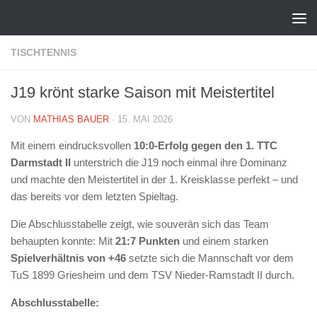
Zum Inhalt springen
TISCHTENNIS
J19 krönt starke Saison mit Meistertitel
VON
MATHIAS BAUER
·
15. MAI 2026
Mit einem eindrucksvollen
10:0-Erfolg gegen den 1. TTC
Darmstadt II
unterstrich die J19 noch einmal ihre Dominanz
und machte den Meistertitel in der 1. Kreisklasse perfekt – und
das bereits vor dem letzten Spieltag.
Die Abschlusstabelle zeigt, wie souverän sich das Team
behaupten konnte: Mit
21:7 Punkten
und einem starken
Spielverhältnis von +46
setzte sich die Mannschaft vor dem
TuS 1899 Griesheim und dem TSV Nieder-Ramstadt II durch.
Abschlusstabelle: